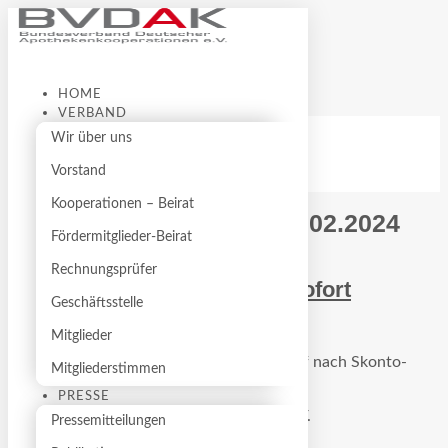
+49 (0) 8105 – 77 42 48
office@bvdak.de
Facebook
Presse
Facebook
HOME
VERBAND
News
Pressemitteilungen
Wir über uns
Impressum
Publikationen
Datenschutz
Presseberichte
Vorstand
Downloads
Kooperationen – Beirat
Pressemitteilung vom 09.02.2024
Fördermitglieder-Beirat
Rechnungsprüfer
Der Kassenabschlag muss sofort
Geschäftsstelle
gestrichen werden
Mitglieder
BVDAK sieht dringenden Handlungsbedarf nach Skonto-
Mitgliederstimmen
Urteil des BGH
PRESSE
Den vollständigen Beitrag lesen Sie im PDF.
Pressemitteilungen