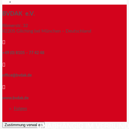
News
BVDAK e.V.
Römerstr. 32
82205 Gilching bei München – Deutschland

+49 (0) 8105 – 77 42 48

office@bvdak.de

www.bvdak.de
Folgen
Zustimmung verwalten