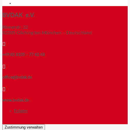
News
BVDAK e.V.
Römerstr. 32
82205 Gilching bei München – Deutschland

+49 (0) 8105 – 77 42 48

office@bvdak.de

www.bvdak.de
Folgen
Zustimmung verwalten